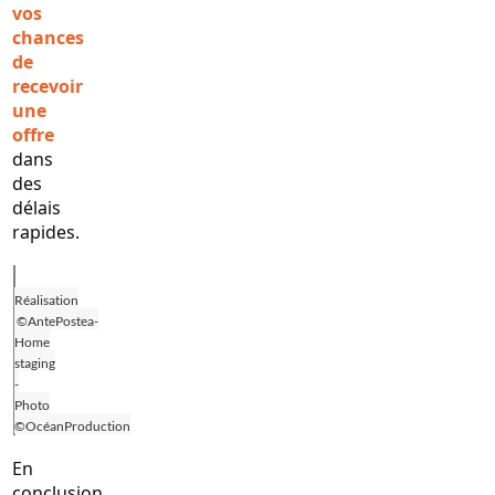
vos
chances
de
recevoir
une
offre
dans
des
délais
rapides.
Réalisation
©AntePostea-
Home
staging
-
Photo
©OcéanProduction
En
conclusion,