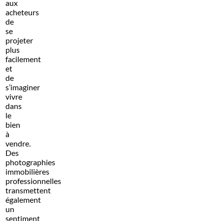
aux
acheteurs
de
se
projeter
plus
facilement
et
de
s’imaginer
vivre
dans
le
bien
à
vendre.
Des
photographies
immobilières
professionnelles
transmettent
également
un
sentiment