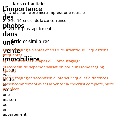
2 - Se différencier de la concurrence
Dans cet article
L’importance
3 - Vendre plus rapidement
1 - Une « bonne première impression » réussie
des
2 - Se différencier de la concurrence
photos
3 - Vendre plus rapidement
dans
une
Articles similaires
vente
Home staging à Nantes et en Loire-Atlantique : 9 questions
fréquentes
immobilière
Quelles sont les 6 étapes du Home staging?
10 conseils de dépersonnalisation pour un Home staging
Lorsque
efficace
vous
Home staging et décoration d’intérieur : quelles différences ?
mettez
Désencombrement avant la vente : la checklist complète, pièce
en
par pièce
vente
une
maison
ou
un
appartement,