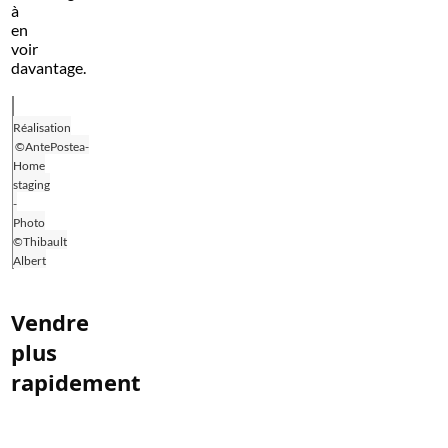
à
en
voir
davantage.
Réalisation
©AntePostea-
Home
staging
-
Photo
©Thibault
Albert
Vendre
plus
rapidement