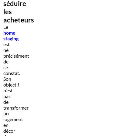
séduire
les
acheteurs
Le
home
staging
est
né
précisément
de
ce
constat.
Son
objectif
n’est
pas
de
transformer
un
logement
en
décor