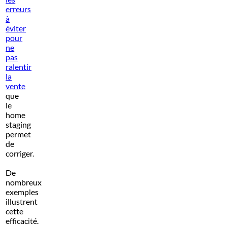
erreurs
à
éviter
pour
ne
pas
ralentir
la
vente
que
le
home
staging
permet
de
corriger.
De
nombreux
exemples
illustrent
cette
efficacité.