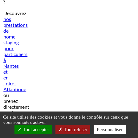
?
Découvrez
nos
prestations
de
home
staging
pour
particuliers
à
Nantes
et
en
Loire-
Atlantique
ou
prenez
directement
rendez-
Ce site utilise des cookies et vous donne le contrôle sur ceux que
vous
vous souhaitez activer
pour
APPELER
Tout accepter
Tout refuser
Personnaliser
un
audit