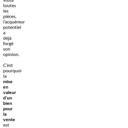
toutes
les
pièces,
l’acquéreur
potentiel
a
déjà
forgé
son
opinion.
C’est
pourquoi
la
mise
en
valeur
d’un
bien
pour
la
vente
est