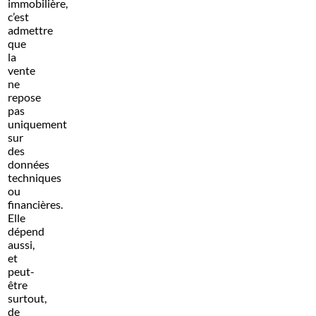
immobilière,
c’est
admettre
que
la
vente
ne
repose
pas
uniquement
sur
des
données
techniques
ou
financières.
Elle
dépend
aussi,
et
peut-
être
surtout,
de