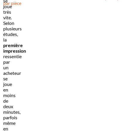
se
par pièce
joue
très
vite.
Selon
plusieurs
études,
la
première
impression
ressentie
par
un
acheteur
se
joue
en
moins
de
deux
minutes,
parfois
même
en