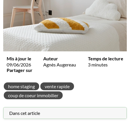
Mis à jour le
Auteur
Temps de lecture
09/06/2026
Agnès Augereau
3 minutes
Partager sur
home staging
vente rapide
coup de coeur immobilier
Dans cet article
1 - La puissance de la première impression lors d’une
visite immobilière