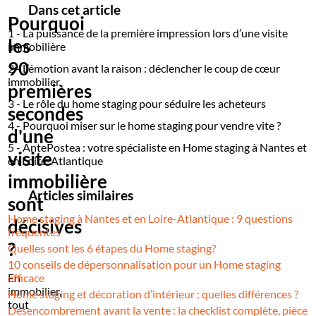
Dans cet article
Pourquoi
2 - L’émotion avant la raison : déclencher le coup de
1 - La puissance de la première impression lors d’une visite
cœur immobilier
les
immobilière
3 - Le rôle du home staging pour séduire les acheteurs
90
2 - L’émotion avant la raison : déclencher le coup de cœur
4 - Pourquoi miser sur le home staging pour vendre vite
immobilier
premières
?
3 - Le rôle du home staging pour séduire les acheteurs
secondes
5 - AntePostea : votre spécialiste en Home staging à
4 - Pourquoi miser sur le home staging pour vendre vite ?
Nantes et en Loire-Atlantique
d'une
5 - AntePostea : votre spécialiste en Home staging à Nantes et
visite
en Loire-Atlantique
immobilière
Articles similaires
sont
Home staging à Nantes et en Loire-Atlantique : 9 questions
décisives
fréquentes
?
Quelles sont les 6 étapes du Home staging?
10 conseils de dépersonnalisation pour un Home staging
En
efficace
immobilier,
Home staging et décoration d’intérieur : quelles différences ?
tout
Désencombrement avant la vente : la checklist complète, pièce