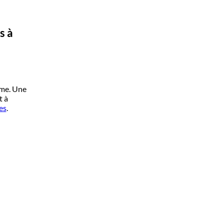
s à
ème. Une
t à
es
.