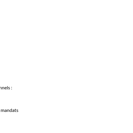
nels :
s mandats