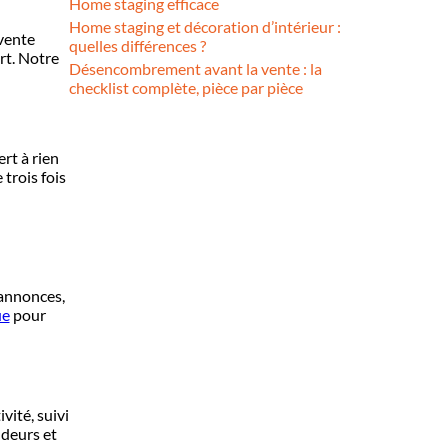
Home staging efficace
Home staging et décoration d’intérieur :
 vente
quelles différences ?
rt. Notre
Désencombrement avant la vente : la
checklist complète, pièce par pièce
rt à rien
trois fois
 annonces,
ue
pour
vité, suivi
ndeurs et