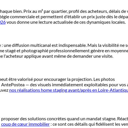
aque bien. Prix au m² par quartier, profil des acheteurs, délais de
tégie commerciale et permettent d'établir un prix juste dès le dépa
026
vous donne une lecture actualisée de ces dynamiques locales.
 une diffusion multicanal est indispensable. Mais la visibilité ne se
 home stagé et photographié professionnellement génère en moyenne 
e que l'acheteur applique avant même de demander une visite.
 peut être valorisé pour encourager la projection. Les photos
on AntePostea — des visuels immédiatement exploitables pour vos
ouvez
nos réalisations home staging avant/après en Loire-Atlantiq
si proposer des solutions concrètes quand un mandat stagne. Réacti
n
coup de cœur immobilier
: ce sont ces détails qui fidélisent les ve